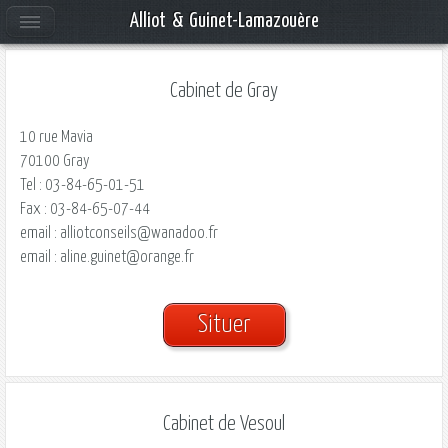
Alliot & Guinet-Lamazouère
Cabinet de Gray
10 rue Mavia
70100 Gray
Tel : 03-84-65-01-51
Fax : 03-84-65-07-44
email : alliotconseils@wanadoo.fr
email : aline.guinet@orange.fr
Situer
Cabinet de Vesoul