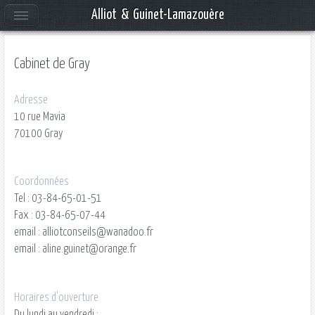
Alliot & Guinet-Lamazouère
Cabinet de Gray
Adresse
10 rue Mavia
70100 Gray
Coordonnées
Tel : 03-84-65-01-51
Fax : 03-84-65-07-44
email : alliotconseils@wanadoo.fr
email : aline.guinet@orange.fr
Horaires d'ouverture
Du lundi au vendredi :